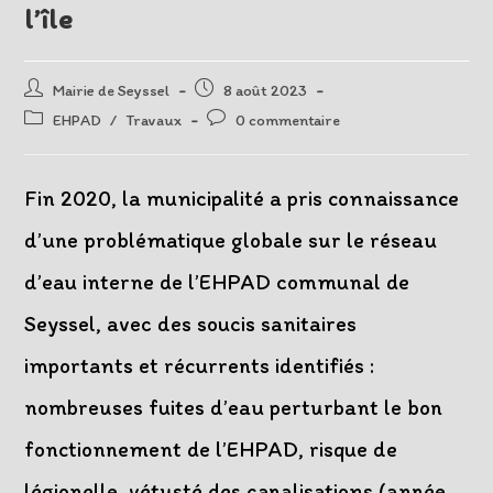
l’île
Auteur/autrice
Post
Mairie de Seyssel
8 août 2023
de
published:
Post
Post
EHPAD
/
Travaux
0 commentaire
la
category:
comments:
publication :
Fin 2020, la municipalité a pris connaissance
d’une problématique globale sur le réseau
d’eau interne de l’EHPAD communal de
Seyssel, avec des soucis sanitaires
importants et récurrents identifiés :
nombreuses fuites d’eau perturbant le bon
fonctionnement de l’EHPAD, risque de
légionelle, vétusté des canalisations (année