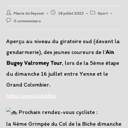
Auteur/autrice
Post
Post
Mairie de Seyssel
18 juillet 2023
Sport
de
published:
category:
Post
0 commentaire
la
comments:
publication :
Aperçu au niveau du giratoire sud (devant la
gendarmerie), des jeunes coureurs de l’
Ain
Bugey Valromey Tour
, lors de la 5ème étape
du dimanche 16 juillet entre Yenne et le
Grand Colombier.
http://www.tvo.bike/
Prochain rendez-vous cycliste :
la 4ème Grimpée du Col de la Biche dimanche