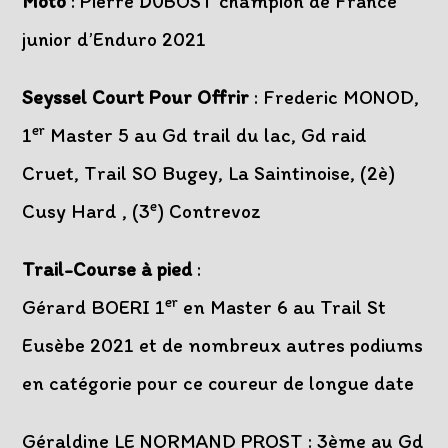
Moto
: Pierre DUBOST champion de France
junior d’Enduro 2021
Seyssel Court Pour Offrir
: Frederic MONOD,
er
1
Master 5 au Gd trail du lac, Gd raid
Cruet, Trail SO Bugey, La Saintinoise, (2è)
e
Cusy Hard , (3
) Contrevoz
Trail-Course à pied
:
er
Gérard BOERI 1
en Master 6 au Trail St
Eusèbe 2021 et de nombreux autres podiums
en catégorie pour ce coureur de longue date
Géraldine LE NORMAND PROST : 3ème au Gd