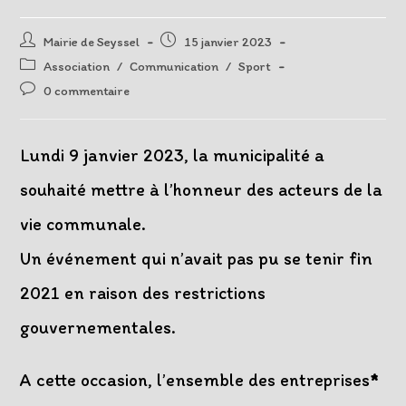
Auteur/autrice
Post
Mairie de Seyssel
15 janvier 2023
de
published:
Post
Association
/
Communication
/
Sport
la
category:
Post
0 commentaire
publication :
comments:
Lundi 9 janvier 2023, la municipalité a
souhaité mettre à l’honneur des acteurs de la
vie communale.
Un événement qui n’avait pas pu se tenir fin
2021 en raison des restrictions
gouvernementales.
A cette occasion, l’ensemble des entreprises
*