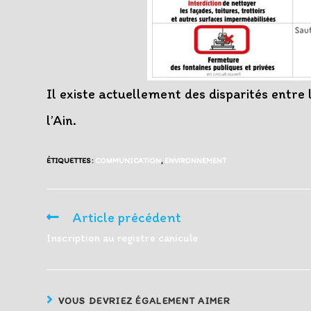
Il existe actuellement des disparités entre 
l’Ain.
ÉTIQUETTES :
COMMUNICATION
,
ENVIRONNEMENT
Article précédent
Read
more
Inscription au registre canicule
articles
VOUS DEVRIEZ ÉGALEMENT AIMER