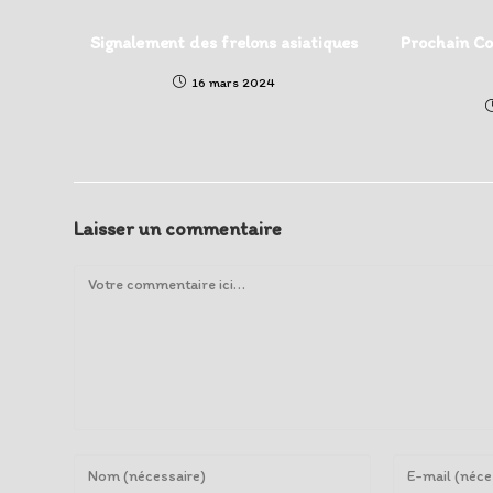
Signalement des frelons asiatiques
Prochain Con
16 mars 2024
Laisser un commentaire
Comment
Enter
Enter