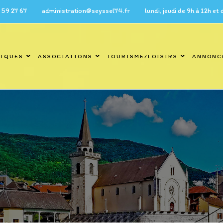
7 administration@seyssel74.fr lundi, jeudi de 9h à 12h et de 14h 
TIQUES
ASSOCIATIONS
TOURISME/LOISIRS
ANNONC
Blog