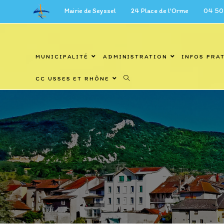
Skip
Mairie de Seyssel 24 Place de l'Orme 04 50 59 27 6
to
content
MUNICIPALITÉ
ADMINISTRATION
INFOS PRA
CC USSES ET RHÔNE