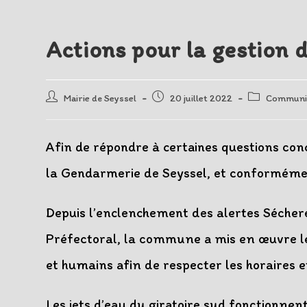
Actions pour la gestion d
Auteur/autrice
Post
Post
Mairie de Seyssel
20 juillet 2022
Communi
de
published:
category:
la
publication :
Afin de répondre à certaines questions conc
la Gendarmerie de Seyssel, et conformémen
Depuis l’enclenchement des alertes Sécheres
Préfectoral, la commune a mis en œuvre l
et humains afin de respecter les horaires e
Les jets d’eau du giratoire sud fonctionnen