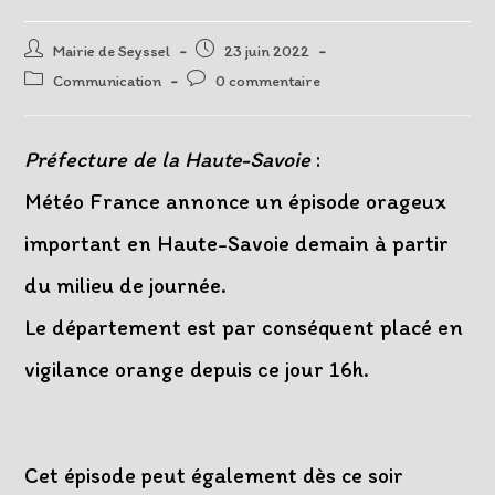
Auteur/autrice
Post
Mairie de Seyssel
23 juin 2022
de
published:
Post
Post
Communication
0 commentaire
la
category:
comments:
publication :
Préfecture de la Haute-Savoie
:
Météo France annonce un épisode orageux
important en Haute-Savoie demain à partir
du milieu de journée.
Le département est par conséquent placé en
vigilance orange depuis ce jour 16h.
Cet épisode peut également dès ce soir