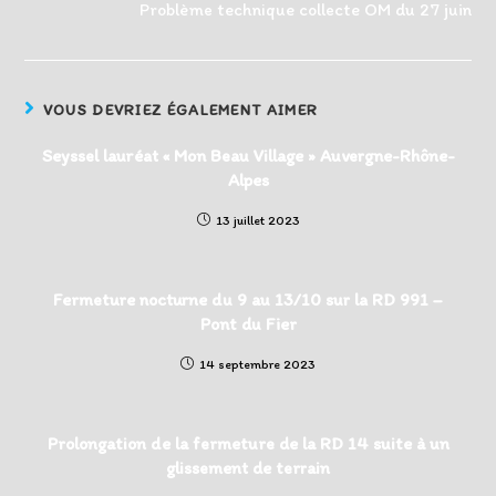
Problème technique collecte OM du 27 juin
VOUS DEVRIEZ ÉGALEMENT AIMER
Seyssel lauréat « Mon Beau Village » Auvergne-Rhône-
Alpes
13 juillet 2023
Fermeture nocturne du 9 au 13/10 sur la RD 991 –
Pont du Fier
14 septembre 2023
Prolongation de la fermeture de la RD 14 suite à un
glissement de terrain