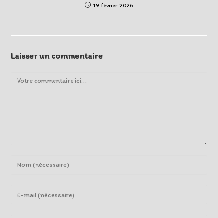
19 février 2026
Laisser un commentaire
Comment
Enter
your
name
Enter
or
your
username
email