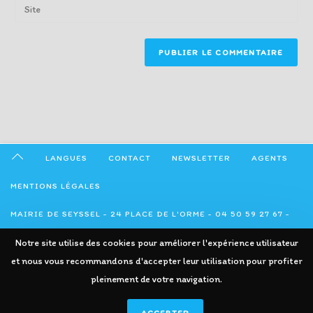
Enter
to
address
your
comment
to
website
comment
URL
(optional)
LANGUES
CONTACT
NEWSLETTER
AGENTS
MENTIONS LÉGALES
MAIRIE DE SEYSSEL - 24 PLACE DE L'ORME - 04 50 59 27 67 -
Notre site utilise des cookies pour améliorer l'expérience utilisateur
ADMINISTRATION@SEYSSEL74.FR
et nous vous recommandons d'accepter leur utilisation pour profiter
pleinement de votre navigation.