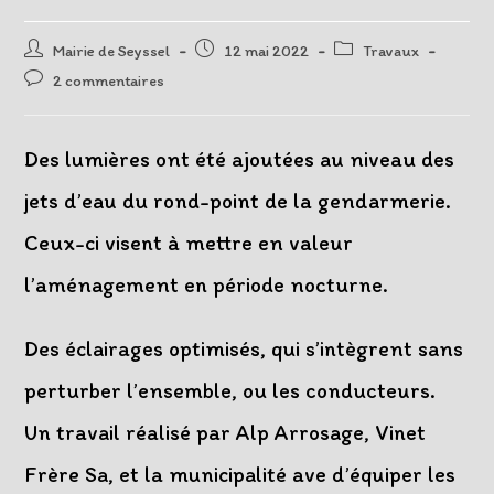
Auteur/autrice
Post
Post
Mairie de Seyssel
12 mai 2022
Travaux
de
published:
category:
Post
2 commentaires
la
comments:
publication :
Des lumières ont été ajoutées au niveau des
jets d’eau du rond-point de la gendarmerie.
Ceux-ci visent à mettre en valeur
l’aménagement en période nocturne.
Des éclairages optimisés, qui s’intègrent sans
perturber l’ensemble, ou les conducteurs.
Un travail réalisé par Alp Arrosage, Vinet
Frère Sa, et la municipalité ave d’équiper les