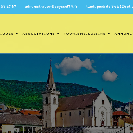
7 administration@seyssel74.fr lundi, jeudi de 9h à 12h et de 14h 
TIQUES
ASSOCIATIONS
TOURISME/LOISIRS
ANNONC
Blog