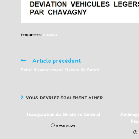
ÉTIQUETTES :
TRAVAUX
Article précédent
Read
more
Point d’avancement Maison de Santé
articles
VOUS DEVRIEZ ÉGALEMENT AIMER
Inauguration du Giratoire Central
Aménage
l’é
6 mai 2024