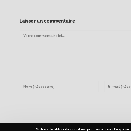
Laisser un commentaire
Comment
Enter
Enter
your
your
name
email
or
address
username
to
to
comment
Notre site utilise des cookies pour améliorer l'expéri
comment