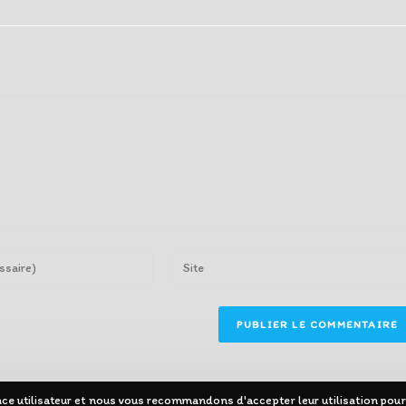
Enter
your
website
URL
(optional)
ence utilisateur et nous vous recommandons d'accepter leur utilisation pour