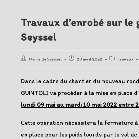
Travaux d’enrobé sur le g
Seyssel
Auteur/autrice
Post
Post
Mairie de Seyssel
29 avril 2022
Travaux
de
published:
category:
la
publication :
Dans le cadre du chantier du nouveau rond-p
GUINTOLI va procéder à la mise en place d
lundi 09 mai au mardi 10 mai 2022 entre 
Cette opération nécessitera la fermeture à 
en place pour les poids lourds par le val de 