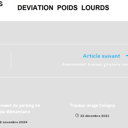
Article suivant
Avancement travaux giratoire no
ment du parking de
Travaux virage Cologny
cole élémentaire
22 décembre 2021
2 novembre 2024