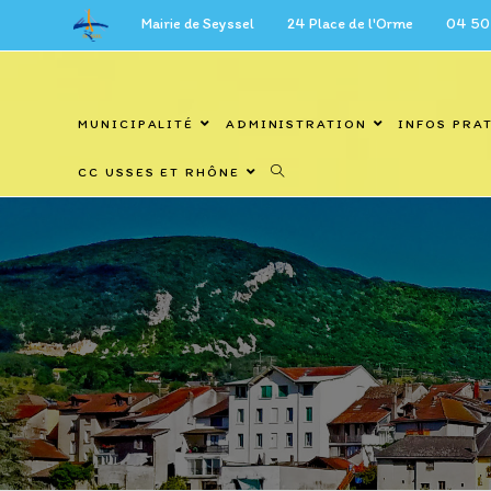
Skip
Mairie de Seyssel 24 Place de l'Orme 04 50 59 27 6
to
content
MUNICIPALITÉ
ADMINISTRATION
INFOS PRA
CC USSES ET RHÔNE