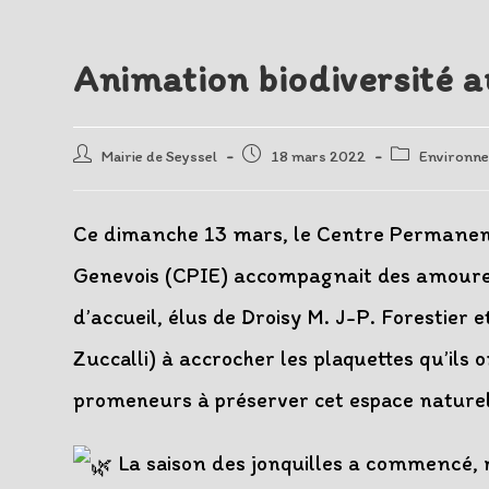
Animation biodiversité a
Auteur/autrice
Post
Post
Mairie de Seyssel
18 mars 2022
Environn
de
published:
category:
la
publication :
Ce dimanche 13 mars, le Centre Permanent
Genevois (CPIE) accompagnait des amoureu
d’accueil, élus de Droisy M. J-P. Forestier 
Zuccalli) à accrocher les plaquettes qu’ils o
promeneurs à préserver cet espace nature
La saison des jonquilles a commencé, ma