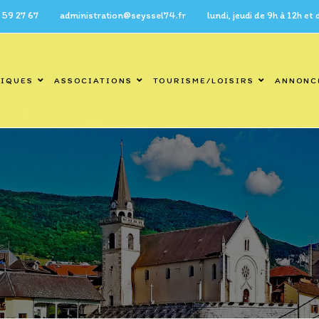
7 administration@seyssel74.fr lundi, jeudi de 9h à 12h et de 14h 
TIQUES
ASSOCIATIONS
TOURISME/LOISIRS
ANNONC
Blog