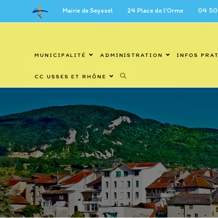
Skip
Mairie de Seyssel 24 Place de l'Orme 04 50 59 27 6
to
content
MUNICIPALITÉ
ADMINISTRATION
INFOS PRA
CC USSES ET RHÔNE