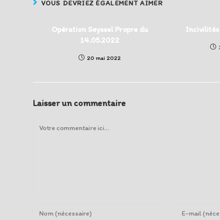
VOUS DEVRIEZ ÉGALEMENT AIMER
Opération Seyssel Propre du
Incivilité
14.05.2022
20 mai 2022
Laisser un commentaire
Comment
Enter
Enter