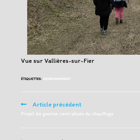
Vue sur Vallières-sur-Fier
ÉTIQUETTES :
ENVIRONNEMENT
Article précédent
Read
more
Projet de gestion centralisée du chauffage
articles