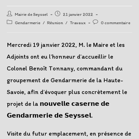
Auteur/autrice
Post
Mairie de Seyssel
21 janvier 2022
de
published:
Post
Post
Gendarmerie
/
Réunion
/
Travaux
0 commentaire
la
category:
comments:
publication :
Mercredi 19 janvier 2022, M. le Maire et les
Adjoints ont eu l’honneur d’accueillir le
Colonel Benoît Tonnany, commandant du
groupement de Gendarmerie de la Haute-
Savoie, afin d’évoquer plus concrètement le
projet de la 𝗻𝗼𝘂𝘃𝗲𝗹𝗹𝗲 𝗰𝗮𝘀𝗲𝗿𝗻𝗲 𝗱𝗲
𝗚𝗲𝗻𝗱𝗮𝗿𝗺𝗲𝗿𝗶𝗲 𝗱𝗲 𝗦𝗲𝘆𝘀𝘀𝗲𝗹.
Visite du futur emplacement, en présence de