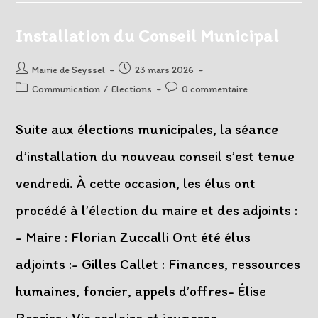
Candidatures
Pour
La
Installation du Conseil Municipal
Guinguette
Auteur/autrice
Post
Mairie de Seyssel
23 mars 2026
de
published:
Post
Post
Communication
/
Elections
0 commentaire
la
category:
comments:
publication :
Suite aux élections municipales, la séance
d’installation du nouveau conseil s’est tenue
vendredi. À cette occasion, les élus ont
procédé à l’élection du maire et des adjoints :
- Maire : Florian Zuccalli Ont été élus
adjoints :- Gilles Callet : Finances, ressources
humaines, foncier, appels d’offres- Élise