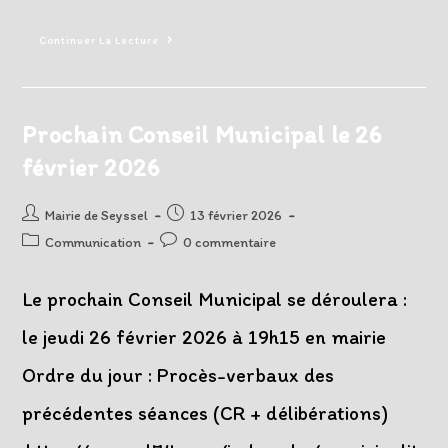
Prolongation
Continuer La Lecture
De
La
Fermeture
De
La
RD
Prochain Conseil Municipal le 26
14
Suite
février 2026
À
Un
Glissement
De
Auteur/autrice
Post
Mairie de Seyssel
13 février 2026
Terrain
de
published:
Post
Post
Communication
0 commentaire
la
category:
comments:
publication :
Le prochain Conseil Municipal se déroulera :
le jeudi 26 février 2026 à 19h15 en mairie
Ordre du jour : Procès-verbaux des
précédentes séances (CR + délibérations)