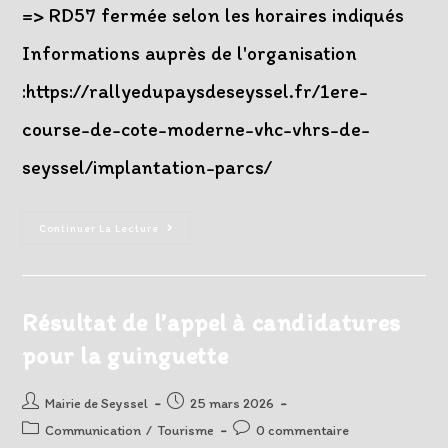
=> RD57 fermée selon les horaires indiqués
Informations auprès de l'organisation
:https://rallyedupaysdeseyssel.fr/1ere-
course-de-cote-moderne-vhc-vhrs-de-
seyssel/implantation-parcs/
Info
Continuer La Lecture
RD57
–
Dimanche
19/04
–
Course
Résultat de l’appel à candidatures
De
Côte
pour la guinguette
Auteur/autrice
Post
Mairie de Seyssel
25 mars 2026
de
published:
Post
Post
Communication
/
Tourisme
0 commentaire
la