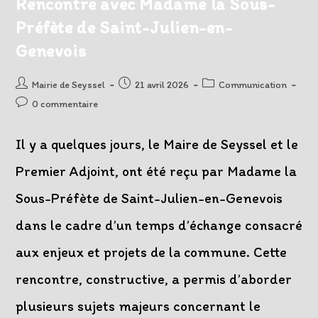
Rencontre avec Madame la Sous-
Préfète de Saint-Julien-en-
Genevois
Auteur/autrice
Post
Post
Mairie de Seyssel
21 avril 2026
Communication
de
published:
category:
Post
0 commentaire
la
comments:
publication :
Il y a quelques jours, le Maire de Seyssel et le
Premier Adjoint, ont été reçu par Madame la
Sous-Préfète de Saint-Julien-en-Genevois
dans le cadre d’un temps d’échange consacré
aux enjeux et projets de la commune. Cette
rencontre, constructive, a permis d’aborder
plusieurs sujets majeurs concernant le