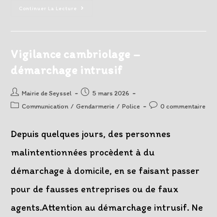
Installation
Continuer La Lecture
Du
Conseil
Municipal
Le
20
Mars
Vigilance cambriolage –
2026
démarchage intrusif
Auteur/autrice
Post
Mairie de Seyssel
5 mars 2026
de
published:
Post
Post
Communication
/
Gendarmerie
/
Police
0 commentaire
la
category:
comments:
publication :
Depuis quelques jours, des personnes
malintentionnées procèdent à du
démarchage à domicile, en se faisant passer
pour de fausses entreprises ou de faux
agents.Attention au démarchage intrusif. Ne