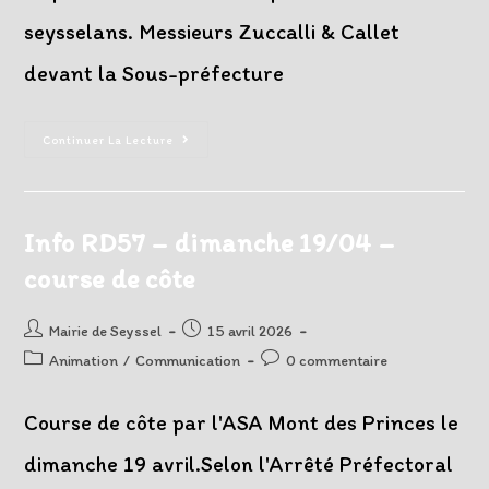
seysselans. Messieurs Zuccalli & Callet
devant la Sous-préfecture
Rencontre
Continuer La Lecture
Avec
Madame
La
Sous-
Préfète
De
Info RD57 – dimanche 19/04 –
Saint-
Julien-
course de côte
En-
Genevois
Auteur/autrice
Post
Mairie de Seyssel
15 avril 2026
de
published:
Post
Post
Animation
/
Communication
0 commentaire
la
category:
comments:
publication :
Course de côte par l'ASA Mont des Princes le
dimanche 19 avril.Selon l'Arrêté Préfectoral