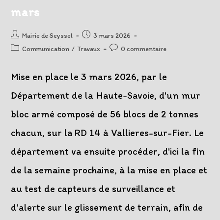
mars
Auteur/autrice
Post
Mairie de Seyssel
3 mars 2026
de
published:
Post
Post
Communication
/
Travaux
0 commentaire
la
category:
comments:
publication :
Mise en place le 3 mars 2026, par le
Département de la Haute-Savoie, d'un mur
bloc armé composé de 56 blocs de 2 tonnes
chacun, sur la RD 14 à Vallieres-sur-Fier. Le
département va ensuite procéder, d'ici la fin
de la semaine prochaine, à la mise en place et
au test de capteurs de surveillance et
d'alerte sur le glissement de terrain, afin de