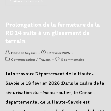
Point
Continuer La Lecture
Fermeture
Val
De
Fier
Au
3
Prolongation de la fermeture de la
Mars
RD 14 suite à un glissement de
terrain
Auteur/autrice
Post
Mairie de Seyssel
19 février 2026
de
published:
Post
Post
Communication
/
Travaux
0 commentaire
la
category:
comments:
publication :
Info travaux Département de la Haute-
Savoie le 18 février 2026 :Dans le cadre de la
sécurisation du réseau routier, le Conseil
départemental de la Haute-Savoie est