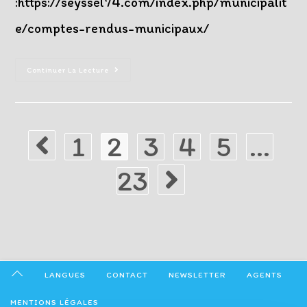
:https://seyssel74.com/index.php/municipalit
e/comptes-rendus-municipaux/
Prochain
Continuer La Lecture
Conseil
Municipal
Le
26
Février
2026
1
2
3
4
5
…
Go to the previous page
23
Aller à la page suivante
LANGUES
CONTACT
NEWSLETTER
AGENTS
MENTIONS LÉGALES