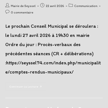
Auteur/autrice
Post
Post
Mairie de Seyssel
22 avril 2026
Communication
de
published:
category:
Post
0 commentaire
la
comments:
publication :
Le prochain Conseil Municipal se déroulera :
le lundi 27 avril 2026 à 19h30 en mairie
Ordre du jour : Procès-verbaux des
précédentes séances (CR + délibérations)
:https://seyssel74.com/index.php/municipalit
e/comptes-rendus-municipaux/
Prochain
Continuer La Lecture
Conseil
Municipal
Le
27
Avril
2026