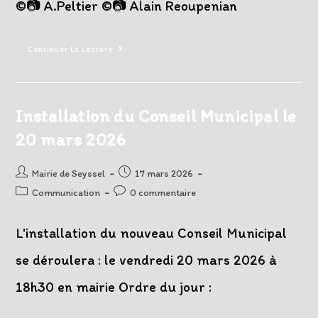
©️📷 A.Peltier ©️📷 Alain Reoupenian
Installation
Continuer La Lecture
Du
Conseil
Municipal
Installation du Conseil Municipal le
20 mars 2026
Auteur/autrice
Post
Mairie de Seyssel
17 mars 2026
de
published:
Post
Post
Communication
0 commentaire
la
category:
comments:
publication :
L'installation du nouveau Conseil Municipal
se déroulera : le vendredi 20 mars 2026 à
18h30 en mairie Ordre du jour :