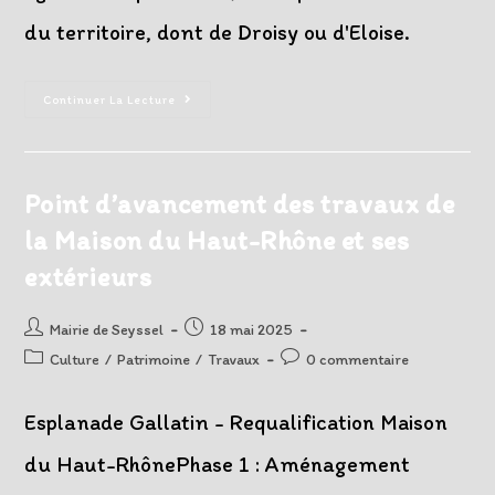
du territoire, dont de Droisy ou d'Eloise.
Sacrée
Continuer La Lecture
Musique,
Un
Moment
Hors
Du
Temps
Point d’avancement des travaux de
la Maison du Haut-Rhône et ses
extérieurs
Auteur/autrice
Post
Mairie de Seyssel
18 mai 2025
de
published:
Post
Post
Culture
/
Patrimoine
/
Travaux
0 commentaire
la
category:
comments:
publication :
Esplanade Gallatin - Requalification Maison
du Haut-RhônePhase 1 : Aménagement