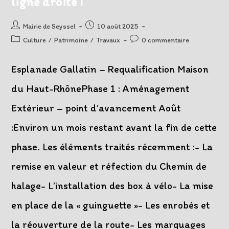
ligne droite !
Auteur/autrice
Post
Mairie de Seyssel
10 août 2025
de
published:
Post
Post
Culture
/
Patrimoine
/
Travaux
0 commentaire
la
category:
comments:
publication :
Esplanade Gallatin – Requalification Maison
du Haut-RhônePhase 1 : Aménagement
Extérieur – point d’avancement Août
:Environ un mois restant avant la fin de cette
phase. Les éléments traités récemment :- La
remise en valeur et réfection du Chemin de
halage- L’installation des box à vélo- La mise
en place de la « guinguette »- Les enrobés et
la réouverture de la route- Les marquages