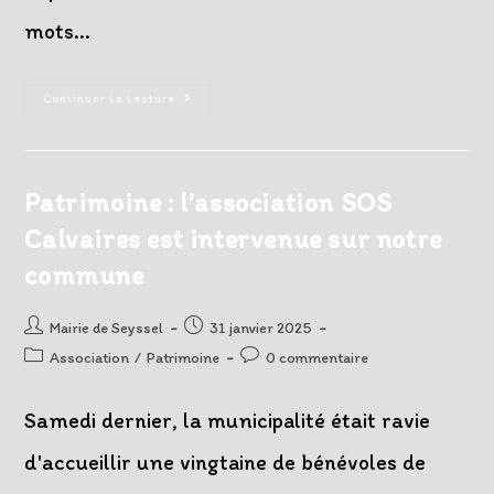
mots…
Photos
Continuer La Lecture
Colorisées
De
La
Période
De
La
Patrimoine : l’association SOS
Libération
En
Calvaires est intervenue sur notre
1944
commune
Auteur/autrice
Post
Mairie de Seyssel
31 janvier 2025
de
published:
Post
Post
Association
/
Patrimoine
0 commentaire
la
category:
comments:
publication :
Samedi dernier, la municipalité était ravie
d'accueillir une vingtaine de bénévoles de