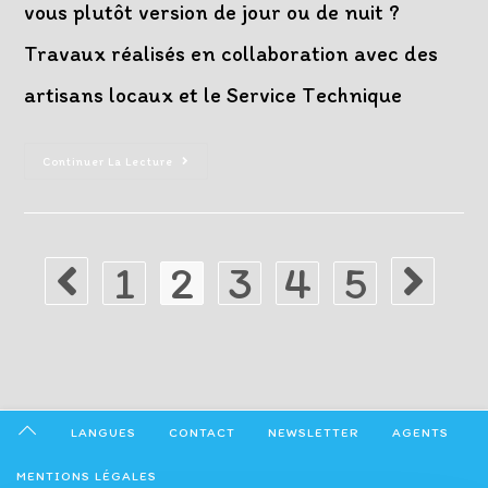
vous plutôt version de jour ou de nuit ?
Travaux réalisés en collaboration avec des
artisans locaux et le Service Technique
Embellissement
Continuer La Lecture
Du
Rond-
Point
À
L’entrée
Nord
1
2
3
4
5
De
Go to the previous page
Aller à la pa
Seyssel
LANGUES
CONTACT
NEWSLETTER
AGENTS
MENTIONS LÉGALES