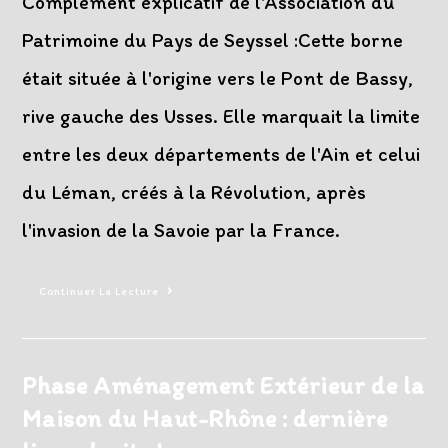
Complément explicatif de l'Association du
Patrimoine du Pays de Seyssel :Cette borne
était située à l'origine vers le Pont de Bassy,
rive gauche des Usses. Elle marquait la limite
entre les deux départements de l'Ain et celui
du Léman, créés à la Révolution, après
l'invasion de la Savoie par la France.
Rénovation
Continuer La Lecture
Des
Lettres
D’une
Borne
Du
19ème
Phase Aménagement Extérieur de la
Siècle
Maison du Haut-Rhône : dernière