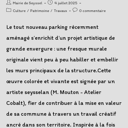
Auteur/autrice
Post
Mairie de Seyssel
4 juillet 2025
de
published:
Post
Post
Culture
/
Patrimoine
/
Travaux
0 commentaire
la
category:
comments:
publication :
Le tout nouveau parking récemment
aménagé s’enrichit d’un projet artistique de
grande envergure : une fresque murale
originale vient peu à peu habiller et embellir
les murs principaux de la structure.Cette
œuvre colorée et vivante est signée par un
artiste seysselan (M. Mouton - Atelier
Cobalt), fier de contribuer à la mise en valeur
de sa commune à travers un travail créatif
ancré dans son territoire. Inspirée à la fois