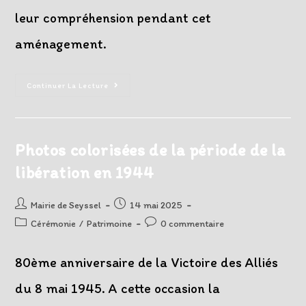
leur compréhension pendant cet
aménagement.
Point
Continuer La Lecture
D’avancement
Des
Travaux
De
La
Maison
Photos colorisées de la période de la
Du
Haut-
libération en 1944
Rhône
Et
Ses
Extérieurs
Auteur/autrice
Post
Mairie de Seyssel
14 mai 2025
de
published:
Post
Post
Cérémonie
/
Patrimoine
0 commentaire
la
category:
comments:
publication :
80ème anniversaire de la Victoire des Alliés
du 8 mai 1945. A cette occasion la