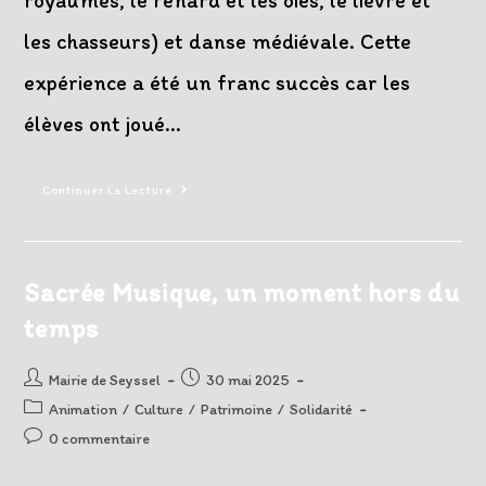
royaumes, le renard et les oies, le lièvre et
les chasseurs) et danse médiévale. Cette
expérience a été un franc succès car les
élèves ont joué…
Des
Continuer La Lecture
Collégiens
À
La
Découverte
Du
« Temps
Sacrée Musique, un moment hors du
Des
Croisades »
temps
Auteur/autrice
Post
Mairie de Seyssel
30 mai 2025
de
published:
Post
Animation
/
Culture
/
Patrimoine
/
Solidarité
la
category:
Post
0 commentaire
publication :
comments: