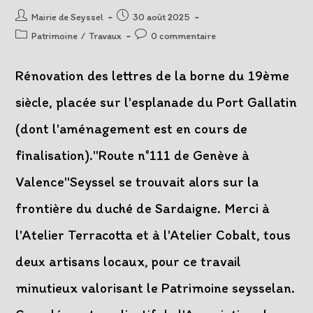
Auteur/autrice
Post
Mairie de Seyssel
30 août 2025
de
published:
Post
Post
Patrimoine
/
Travaux
0 commentaire
la
category:
comments:
publication :
Rénovation des lettres de la borne du 19ème
siècle, placée sur l'esplanade du Port Gallatin
(dont l'aménagement est en cours de
finalisation)."Route n°111 de Genève à
Valence"Seyssel se trouvait alors sur la
frontière du duché de Sardaigne. Merci à
l'Atelier Terracotta et à l'Atelier Cobalt, tous
deux artisans locaux, pour ce travail
minutieux valorisant le Patrimoine seysselan.