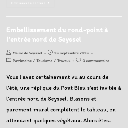
Patrimoine
Continuer La Lecture
:
L’association
SOS
Calvaires
Est
Intervenue
Embellissement du rond-point à
Sur
Notre
l’entrée nord de Seyssel
Commune
Auteur/autrice
Post
Mairie de Seyssel
24 septembre 2024
de
published:
Post
Post
Patrimoine
/
Tourisme
/
Travaux
0 commentaire
la
category:
comments:
publication :
Vous l'avez certainement vu au cours de
l'été, une réplique du Pont Bleu s'est invitée à
l'entrée nord de Seyssel. Blasons et
parement mural complètent le tableau, en
attendant quelques végétaux. Alors êtes-