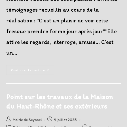
témoignages recueillis au cours de la
réalisation : "C’est un plaisir de voir cette
fresque prendre forme jour après jour""Elle
attire les regards, interroge, amuse... C’est
un…
La
Continuer La Lecture
Fresque
Murale
En
Cours
De
Réalisation,
Point sur les travaux de la Maison
Donne
Vie
du Haut-Rhône et ses extérieurs
Au
Nouveau
Parking
Du
Auteur/autrice
Post
Mairie de Seyssel
4 juillet 2025
Centre-
de
published:
Ville
Post
Post