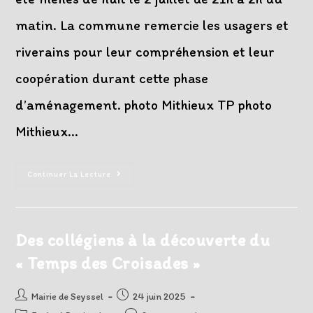
matin. La commune remercie les usagers et
riverains pour leur compréhension et leur
coopération durant cette phase
d’aménagement. photo Mithieux TP photo
Mithieux…
Point
Continuer La Lecture
Sur
Les
Travaux
De
La
Maison
Des collégiens à la découverte du
Du
Haut-
« Temps des Croisades »
Rhône
Et
Ses
Extérieurs
Auteur/autrice
Post
Mairie de Seyssel
24 juin 2025
de
published: