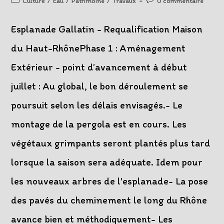
Culture
/
Eau
/
Patrimoine
/
Travaux
0 commentaire
la
category:
comments:
publication :
Esplanade Gallatin - Requalification Maison
du Haut-RhônePhase 1 : Aménagement
Extérieur - point d’avancement à début
juillet : Au global, le bon déroulement se
poursuit selon les délais envisagés.- Le
montage de la pergola est en cours. Les
végétaux grimpants seront plantés plus tard
lorsque la saison sera adéquate. Idem pour
les nouveaux arbres de l'esplanade- La pose
des pavés du cheminement le long du Rhône
avance bien et méthodiquement- Les