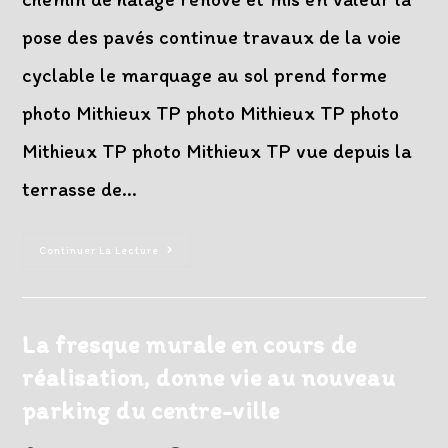
pose des pavés continue travaux de la voie
cyclable le marquage au sol prend forme
photo Mithieux TP photo Mithieux TP photo
Mithieux TP photo Mithieux TP vue depuis la
terrasse de…
Phase
Continuer La Lecture
Aménagement
Extérieur
De
La
Maison
Du
La fresque murale en cours de
Haut-
Rhône
réalisation, donne vie au nouveau
:
Dernière
Ligne
parking du centre-ville
Droite
!